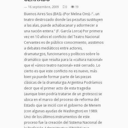
— 16 septiembre, 2009
0
19
Buenos Aires Sos (BAS).-(Por Melina Ons).-“…un
teatro destrozado donde las pezuñas sustituyen
a las alas, puede achabacanar y adormecer a
una nación entera.” (F. García Lorca) Por primera
vez en 10 años el conflicto del Teatro Nacional
Cervantes es de público conocimiento, asistimos
a debates mediáticos entre actores,
dramaturgos, funcionarios y políticos sobre lo
dramático que resulta para la «cultura nacional»
que el «único teatro nacional» esté cerrado. Lo
cierto es que este conflicto no es nuevo, más
bien ya puede formar parte de las piezas
clásicas de la dramaturgia Argentina Podríamos
decir que el primer acto de esta tragedia
(aunque bien podría tratarse de un grotesco) se
ubica en el marco del proceso de reforma del
Estado que se inició con el gobierno de Menem
(con algunas ayudas de Washington) en 1989.
Uno de los últimos instrumentos de este
proceso fue la creación del Sistema Nacional de