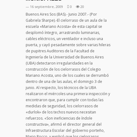
— 16 septiembre, 2009
0
20
Buenos Aires Sos (BAS).- Junio 2007.- (Por
Gabriela Sharpe).-El cielorraso de un aula de la
escuela «Mariano Acosta» de esta capital se
desplomó íntegro, arrastrando luminarias,
cables eléctricos, un ventilador e incluso una
puerta, y cayó pesadamente sobre varias hileras
de pupitres Auditores de la Facultad de
Ingeniería de la Universidad de Buenos Aires
(UBA) detectaron irregularidades en la
construcción de los cielorrasos del Colegio
Mariano Acosta, uno de los cuales se derrumbó
dentro de una de las aulas, el domingo 3 de
junio. Al respecto, los técnicos de la UBA
realizaron el miércoles una primera inspección y
encontraron que, para cumplir con todas las
medidas de seguridad, los cielorrasos de
«durlok» de los techos nuevos necesitan
refuerzos. «Son ineficiencias de índole
constructiva», afirmó el director general del
Infraestructura Escolar del gobierno porteño,
Mario Rocco, y explicó que los cielorrasos