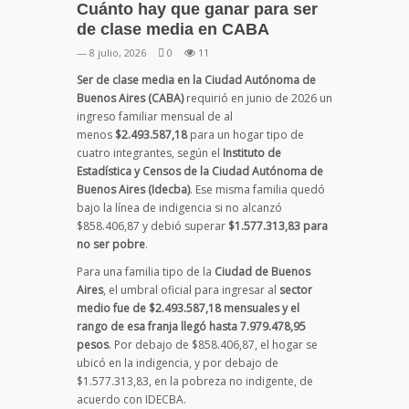
Cuánto hay que ganar para ser
de clase media en CABA
— 8 julio, 2026
0
11
Ser de clase media en la Ciudad Autónoma de
Buenos Aires (CABA)
requirió en junio de 2026 un
ingreso familiar mensual de al
menos
$2.493.587,18
para un hogar tipo de
cuatro integrantes, según el
Instituto de
Estadística y Censos de la Ciudad Autónoma de
Buenos Aires (Idecba)
. Ese misma familia quedó
bajo la línea de indigencia si no alcanzó
$858.406,87 y debió superar
$1.577.313,83 para
no ser pobre
.
Para una familia tipo de la
Ciudad de Buenos
Aires
, el umbral oficial para ingresar al
sector
medio fue de $2.493.587,18 mensuales y el
rango de esa franja llegó hasta 7.979.478,95
pesos
. Por debajo de $858.406,87, el hogar se
ubicó en la indigencia, y por debajo de
$1.577.313,83, en la pobreza no indigente, de
acuerdo con IDECBA.