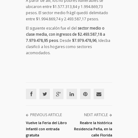
A partir de allí, los no pobres vulnerables se
ubicaron entre $1.577.313,84 y 1.994.869,73
pesos. El sector medio frágil quedó delimitado
entre $1.994.869,74 y 2.493.587,17 pesos.
El siguiente escalón fue el del
sector medio o
clase media, con ingresos de $2.493.587,18 a
7.979.478,95 peos
. Desde
$7.979.478,96
, Idecba
clasificó a los hogares como sectores
acomodados.
PREVIOUS ARTICLE
NEXT ARTICLE
Vuelve la Feria del Libro
Reabre la histórica
Infantil con entrada
Residencia Peña, en la
gratuita
calle Florida