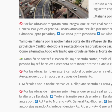
Debido a dis
siguiente es
_Mañana por 
Por las obras de mejoramiento integral que se está realizando
General Paz y Av. Argentina. Los usuarios que circulen por Ricch
Cámpora (apto pesados).
Av. Roca (apto pesados).
Av. Albe
También mañana por la noche habrá corte de Illia y Paseo del Baj
provincia y Cantilo, debido a la realización de las pruebas de c
Como alternativa, todo el tránsito que circule sentido al Norte d
También se cortará el Paseo del Bajo sentido Norte, desde el 
pesado bajará hacia Av. Costanera para incorporarse a Cantilo 
Por las obras, también estará cerrado el puente Labruna y el p
Aeroparque podrán acceder a través de Sarmiento.
El Miércoles por la noche cierran AU Dellepiane sentido a Ezeiza 
Por las obras de mejoramiento integral que se está realizando
la altura de Escalada.
Todo el tránsito será desviado en Escala
antes por:
AU Perito Moreno – AV. General Paz -Riccheri.
Emp
autopistas usando Av. Independencia – Av. Alberdi – Av. General P