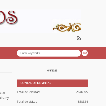
6/8/2026
CONTADOR DE VISITAS
Total de lecturas:
2846955
ue AU
l Sur y
Total de visitas:
1858524