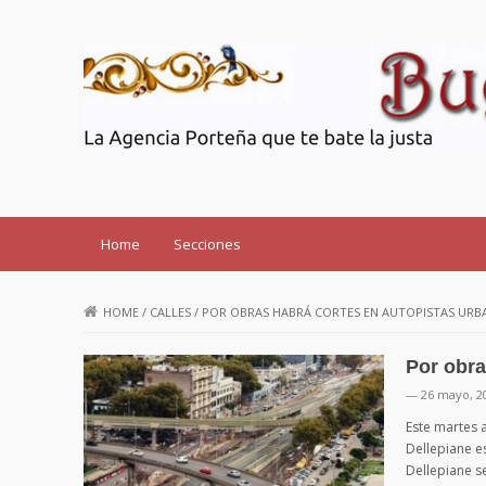
Buenos Aires SOS
Home
Secciones
HOME
/
CALLES
/
POR OBRAS HABRÁ CORTES EN AUTOPISTAS URB
Por obra
— 26 mayo, 2
Este martes a
Dellepiane es
Dellepiane s