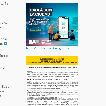
tará el
re Av.
7
tido a
na.
https://bax.buenosaires.gob.ar/
ánsito
n al
l Paz a
arse
s