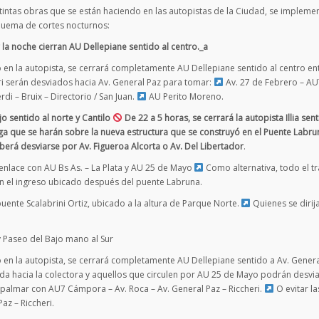
tintas obras que se están haciendo en las autopistas de la Ciudad, se implemen
quema de cortes nocturnos:
la noche cierran AU Dellepiane sentido al centro._a
 en la autopista, se cerrará completamente AU Dellepiane sentido al centro ent
eri serán desviados hacia Av. General Paz para tomar:
Av. 27 de Febrero – AU
rdi – Bruix – Directorio / San Juan.
AU Perito Moreno.
o sentido al norte y Cantilo
De 22 a 5 horas, se cerrará la autopista Illia sen
arga que se harán sobre la nueva estructura que se construyó en el Puente Labru
eberá desviarse por Av. Figueroa Alcorta o Av. Del Libertador
.
enlace con AU Bs As. – La Plata y AU 25 de Mayo
Como alternativa, todo el tr
en el ingreso ubicado después del puente Labruna.
uente Scalabrini Ortiz, ubicado a la altura de Parque Norte.
Quienes se dirija
y Paseo del Bajo mano al Sur
 en la autopista, se cerrará completamente AU Dellepiane sentido a Av. Genera
da hacia la colectora y aquellos que circulen por AU 25 de Mayo podrán desvi
almar con AU7 Cámpora – Av. Roca – Av. General Paz – Riccheri.
O evitar la
az – Riccheri.