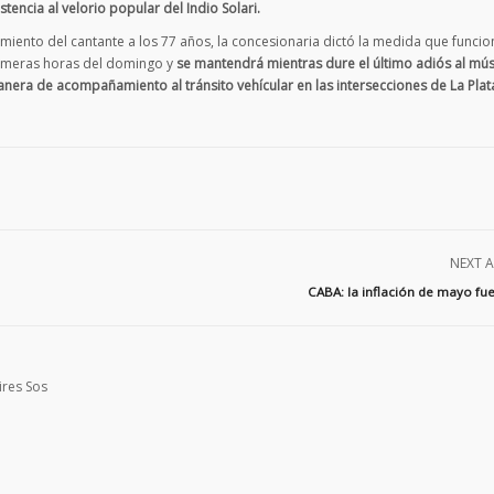
sistencia al velorio popular del Indio Solari.
cimiento del cantante a los 77 años, la concesionaria dictó la medida que funci
imeras horas del domingo y
se mantendrá mientras dure el último adiós al mús
era de acompañamiento al tránsito vehícular en las intersecciones de La Plat
NEXT A
CABA: la inflación de mayo fu
ires Sos