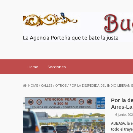
Buenos Aires SOS
Home
Secciones
HOME
/
CALLES
/
OTROS
/
POR LA DESPEDIDA DEL INDIO LIBERAN 
Por la d
Aires-La
— 6 junio, 20
AUBASA, la e
todo el traye