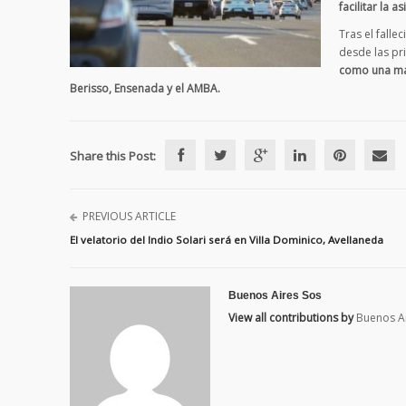
facilitar la a
Tras el falle
desde las pr
como una man
Berisso, Ensenada y el AMBA.
Share this Post:
PREVIOUS ARTICLE
El velatorio del Indio Solari será en Villa Dominico, Avellaneda
Buenos Aires Sos
View all contributions by
Buenos A