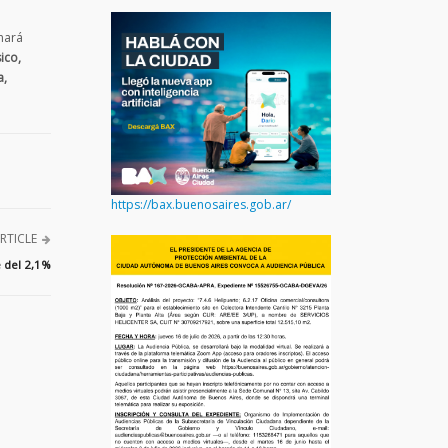
onará
ico,
a,
https://bax.buenosaires.gob.ar/
RTICLE
e del 2,1%