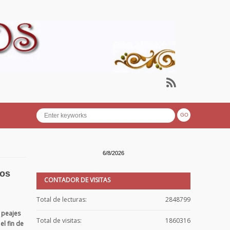
6/8/2026
nos
CONTADOR DE VISITAS
Total de lecturas:
2848799
 peajes
Total de visitas:
1860316
l fin de