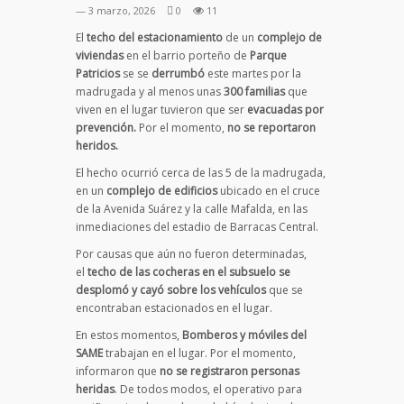
— 3 marzo, 2026
0
11
El
techo del estacionamiento
de un
complejo de
viviendas
en el barrio porteño de
Parque
Patricios
se se
derrumbó
este martes por la
madrugada y al menos unas
300 familias
que
viven en el lugar tuvieron que ser
evacuadas por
prevención.
Por el momento,
no se reportaron
heridos.
El hecho ocurrió cerca de las 5 de la madrugada,
en un
complejo de edificios
ubicado en el cruce
de la Avenida Suárez y la calle Mafalda, en las
inmediaciones del estadio de Barracas Central.
Por causas que aún no fueron determinadas,
el
techo de las cocheras en el subsuelo se
desplomó y cayó sobre los vehículos
que se
encontraban estacionados en el lugar.
En estos momentos,
Bomberos y móviles del
SAME
trabajan en el lugar. Por el momento,
informaron que
no se registraron personas
heridas
. De todos modos, el operativo para