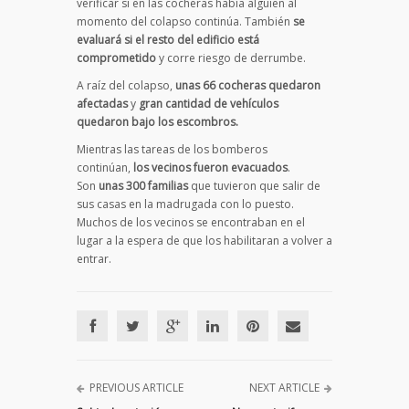
verificar si en las cocheras había alguien al
momento del colapso continúa. También
se
evaluará si el resto del edificio está
comprometido
y corre riesgo de derrumbe.
A raíz del colapso,
unas 66 cocheras quedaron
afectadas
y
gran cantidad de vehículos
quedaron bajo los escombros.
Mientras las tareas de los bomberos
continúan,
los vecinos fueron evacuados
.
Son
unas 300 familias
que tuvieron que salir de
sus casas en la madrugada con lo puesto.
Muchos de los vecinos se encontraban en el
lugar a la espera de que los habilitaran a volver a
entrar.
PREVIOUS ARTICLE
NEXT ARTICLE