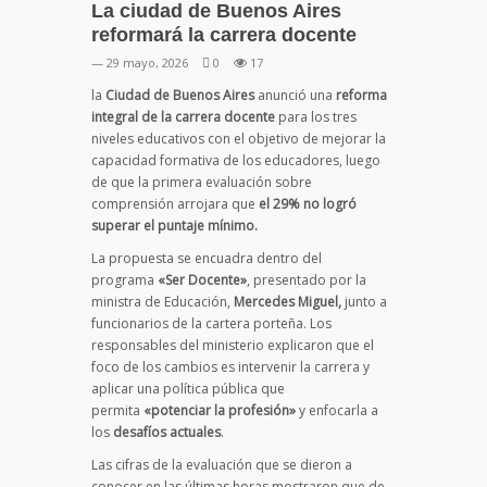
La ciudad de Buenos Aires
reformará la carrera docente
— 29 mayo, 2026
0
17
la
Ciudad de Buenos Aires
anunció una
reforma
integral de la carrera docente
para los tres
niveles educativos con el objetivo de mejorar la
capacidad formativa de los educadores, luego
de que la primera evaluación sobre
comprensión arrojara que
el 29% no logró
superar el puntaje mínimo.
La propuesta se encuadra dentro del
programa
«Ser Docente»
, presentado por la
ministra de Educación,
Mercedes Miguel,
junto a
funcionarios de la cartera porteña. Los
responsables del ministerio explicaron que el
foco de los cambios es intervenir la carrera y
aplicar una política pública que
permita
«potenciar la profesión»
y enfocarla a
los
desafíos actuales
.
Las cifras de la evaluación que se dieron a
conocer en las últimas horas mostraron que de