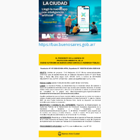
https://bax.buenosaires.gob.ar/