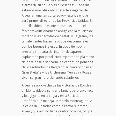
alarma de su tío Gervasio Posadas: «Cada día
estamos más aturdidos del arte e ingenio de
Alvear en una tan corta edad», escribe el que
será primer director de las Provincias Unidas. En
aquella aldea de veinte manzanas donde el
fervor revolucionario se apaga con la muerte de
Moreno y las derrotas de Castelli y Belgrano, los
terra­tenientes hacen negocios descomunales
con los buques ingleses. En poco tiempo la
precaria industria del interior desaparece
suplantada por productos importados y la mano
de obra pasa a ser carne de cañón: los ponchos
de los soldados de Belgrano se confeccionan en
Gran Breta­ña y los Anchorena, Terrada y Rosas
viven su gran hora abriendo saladeros.
Alvear se aprovecha de las victorias de Rondeau
en Montevideo y gana una fama que lo envanece
y lo agiganta en la Logia y en la Sociedad
Patriótica que maneja Bernardo Monteagudo. A
la caída de Posadas como director supremo,
Alvear, que aún no tiene vein­tiocho años, ocupa