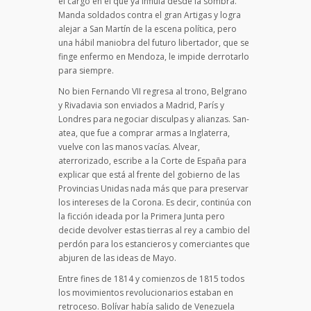
el cargo en el que ya influía desde la sombra.
Manda soldados contra el gran Artigas y logra
alejar a San Martín de la escena política, pero
una hábil maniobra del futuro libertador, que se
finge enfermo en Mendoza, le impide derrotarlo
para siempre.
No bien Fernando VII regresa al trono, Belgrano
y Rivadavia son enviados a Madrid, París y
Londres para negociar disculpas y alianzas. San-
atea, que fue a com­prar armas a Inglaterra,
vuelve con las manos vacías. Alvear,
aterrorizado, escribe a la Corte de España para
explicar que está al frente del gobierno de las
Provincias Unidas nada más que para preservar
los intereses de la Corona. Es decir, continúa con
la ficción ideada por la Primera Junta pero
decide devolver estas tierras al rey a cambio del
perdón para los estancieros y comerciantes que
abjuren de las ideas de Mayo.
Entre fines de 1814 y comienzos de 1815 todos
los movimientos revolucionarios estaban en
retroceso. Bolí­var había salido de Venezuela