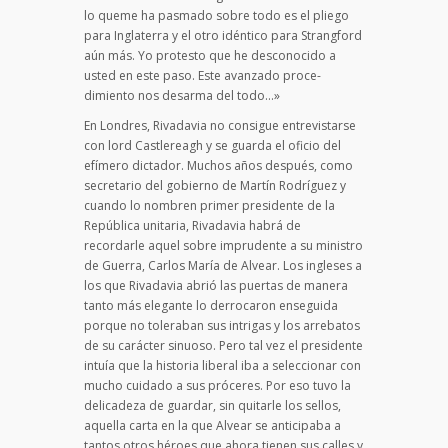
lo queme ha pasmado sobre todo es el pliego
para Inglaterra y el otro idéntico para Strangford
aún más. Yo protesto que he desconocido a
usted en este paso. Este avanzado proce­
dimiento nos desarma del todo…»
En Londres, Rivadavia no consigue entrevistarse
con lord Castlereagh y se guarda el oficio del
efímero dictador. Muchos años después, como
secretario del gobierno de Martín Rodríguez y
cuando lo nombren primer presidente de la
República unitaria, Rivadavia habrá de
recordarle aquel sobre imprudente a su ministro
de Guerra, Carlos María de Alvear. Los ingleses a
los que Rivadavia abrió las puertas de manera
tanto más elegante lo derrocaron enseguida
porque no toleraban sus intrigas y los arrebatos
de su carácter sinuoso. Pero tal vez el presidente
intuía que la historia liberal iba a seleccionar con
mucho cuidado a sus próceres. Por eso tuvo la
delicadeza de guardar, sin quitarle los sellos,
aquella carta en la que Alvear se anticipaba a
tantos otros héroes que ahora tienen sus calles y