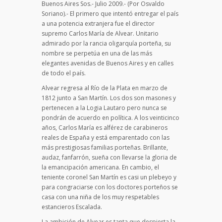
Buenos Aires Sos.- Julio 2009.- (Por Osvaldo
Soriano).- El primero que intentó entregar el país
a una potencia extranjera fue el director
supremo Carlos María de Alvear. Unitario
admirado por la rancia oligarquía porteña, su
nombre se perpetúa en una de las más
elegantes avenidas de Buenos Aires y en calles
de todo el país.
Alvear regresa al Río de la Plata en marzo de
1812 junto a San Martín. Los dos son masones y
pertenecen a la Logia Lautaro pero nunca se
pondrán de acuerdo en política. A los veinticinco
años, Carlos María es alférez de carabineros
reales de España y está emparentado con las
más prestigiosas familias porteñas. Brillante,
audaz, fanfa­rrón, sueña con llevarse la gloria de
la emancipación americana. En cambio, el
teniente coronel San Martín es casi un plebeyo y
para congraciarse con los doctores porteños se
casa con una niña de los muy respetables
estancieros Escalada.
La ambición de Alvear es tanta que despierta la