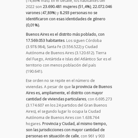
(14,86% más). En el detalle, los habitantes del
2022 son
23.690.481 mujeres (51,4%)
,
22.072.046
varones
(
47,89%
) y
8.293
personas no se
identificaron con esas identidades de género
(0,01%).
Buenos Aires es el distrito más poblado, con
17.569.053 habitantes
. Los siguen Córdoba
(3.978.984), Santa Fe (3.556.522) y Ciudad
Autónoma de Buenos Aires (3.120.612). Tierra
del Fuego, Antártida e Islas del Atlántico Sur es el
territorio con menos población del país
(190.641).
Ese orden no se repite en el número de
viviendas. A pesar de que
la provincia de Buenos
Aires es, ampliamente, el distrito con mayor
cantidad de viviendas particulares
, con 6.695.273
(3.174.607 en los 24 partidos del Gran Buenos
Aires), el segundo lugar lo ocupa la Ciudad
Autónoma de Buenos Aires con 1.638.764
hogares.
Provincia y Ciudad, al mismo tiempo,
son las jurisdicciones con mayor cantidad de
personas en situación de calle
, con 961 y 903