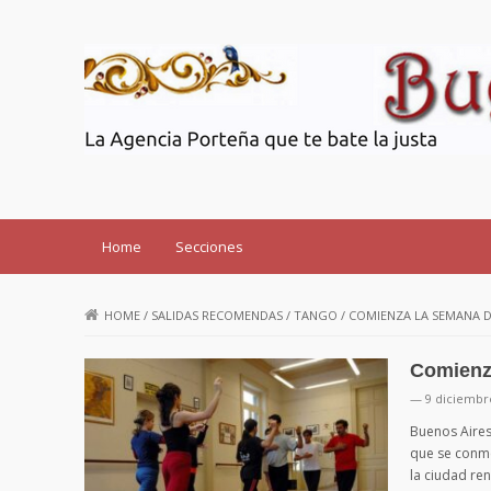
Buenos Aires SOS
Home
Secciones
HOME
/
SALIDAS RECOMENDAS
/
TANGO
/
COMIENZA LA SEMANA 
Comienz
— 9 diciembr
Buenos Aires
que se conme
la ciudad re