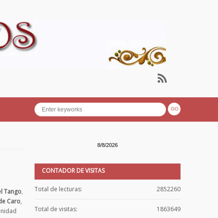
8/8/2026
CONTADOR DE VISITAS
Total de lecturas:
2852260
el Tango
,
 de Caro
,
Total de visitas:
1863649
anidad