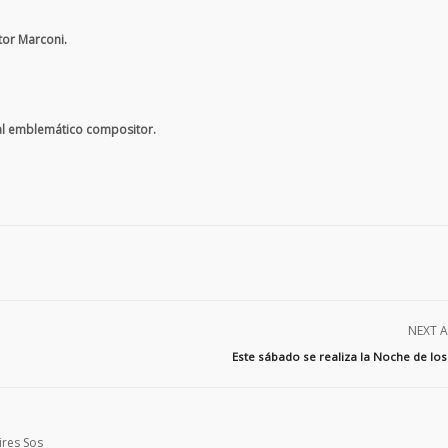
tor Marconi.
al emblemático compositor.
NEXT A
Este sábado se realiza la Noche de lo
ires Sos