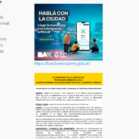
de
la
l Hall
mbos
es
 de
https://bax.buenosaires.gob.ar/