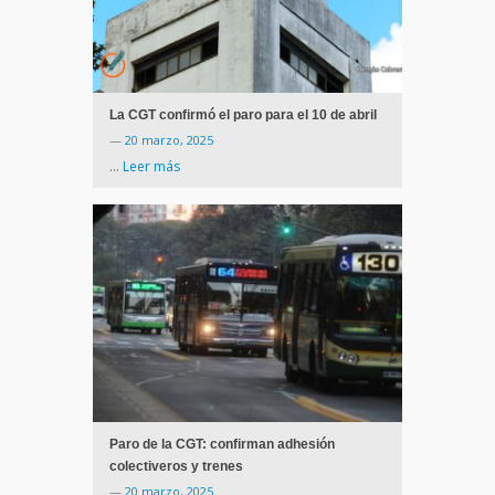
La CGT confirmó el paro para el 10 de abril
—
20 marzo, 2025
…
Leer más
Paro de la CGT: confirman adhesión
colectiveros y trenes
—
20 marzo, 2025