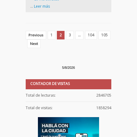
…
Leer más
1
2
3
…
104
105
Previous
Next
5/8/2026
CONTADOR DE VISITAS
Total de lecturas:
2846705
Total de visitas:
1858294